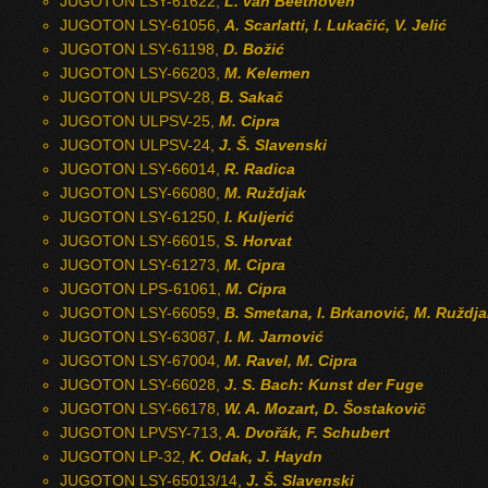
JUGOTON LSY-61622,
L. van Beethoven
JUGOTON LSY-61056,
A. Scarlatti, I. Lukačić, V. Jelić
JUGOTON LSY-61198,
D. Božić
JUGOTON LSY-66203,
M. Kelemen
JUGOTON ULPSV-28,
B. Sakač
JUGOTON ULPSV-25,
M. Cipra
JUGOTON ULPSV-24,
J. Š. Slavenski
JUGOTON LSY-66014,
R. Radica
JUGOTON LSY-66080,
M. Ruždjak
JUGOTON LSY-61250,
I. Kuljerić
JUGOTON LSY-66015,
S. Horvat
JUGOTON LSY-61273,
M. Cipra
JUGOTON LPS-61061,
M. Cipra
JUGOTON LSY-66059,
B. Smetana, I. Brkanović, M. Ruždj
JUGOTON LSY-63087,
I. M. Jarnović
JUGOTON LSY-67004,
M. Ravel, M. Cipra
JUGOTON LSY-66028,
J. S. Bach: Kunst der Fuge
JUGOTON LSY-66178,
W. A. Mozart, D. Šostakovič
JUGOTON LPVSY-713,
A. Dvořák, F. Schubert
JUGOTON LP-32,
K. Odak, J. Haydn
JUGOTON LSY-65013/14,
J. Š. Slavenski