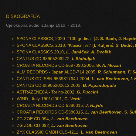
DISKOGRAFIJA
Cjelokupna audio izdanja 1919. - 2019.
SPONA CLASSICS, 2020. ''100 godina'' (
J. S. Bach, J. Hayd
SPONA CLASSICS, 2018. "Klasični vrt" (
I. Kuljerić, S. Dedić,
SPONA CLASSICS 2010,
L. Janáček, A. Dvořák
CANTUS CD-98905206272,
I. Stahuljak
CROATIA RECORDS CD-5697398,2006,
W. A. Mozart
ALM RECORDS - Japan ALCD-714,2005,
R. Schumann, F. S
CANTUS CD ISBN-953981764-I,2004,
L. van Beethoven, I. K
CANTUS CD-98905200612,2003,
B. Papandopulo
ASTRAZENECA - Torino-2002,
G. Puccini
WIND - Italy-1901/2001,
G. Verdi
CROATIA RECORDS CD-5386315,
J. Haydn
CROATIA RECORDS CD-5386315,
L. van Beethoven, S. Šu
ZG ZOE CD-094,
L. van Beethoven
ZG ZOE CD-092,
L. van Beethoven
ZYX CLASSIC GMBH CLS-4211,
L. van Beethoven