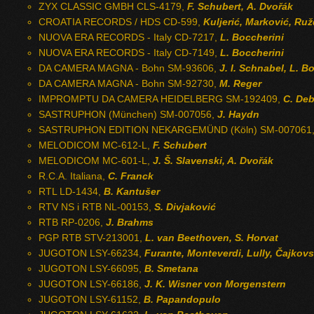
ZYX CLASSIC GMBH CLS-4179,
F. Schubert, A. Dvořák
CROATIA RECORDS / HDS CD-599,
Kuljerić, Marković, Ruž
NUOVA ERA RECORDS - Italy CD-7217,
L. Boccherini
NUOVA ERA RECORDS - Italy CD-7149,
L. Boccherini
DA CAMERA MAGNA - Bohn SM-93606,
J. I. Schnabel, L. B
DA CAMERA MAGNA - Bohn SM-92730,
M. Reger
IMPROMPTU DA CAMERA HEIDELBERG SM-192409,
C. Deb
SASTRUPHON (München) SM-007056,
J. Haydn
SASTRUPHON EDITION NEKARGEMÜND (Köln) SM-007061
MELODICOM MC-612-L,
F. Schubert
MELODICOM MC-601-L,
J. Š. Slavenski, A. Dvořák
R.C.A. Italiana,
C. Franck
RTL LD-1434,
B. Kantušer
RTV NS i RTB NL-00153,
S. Divjaković
RTB RP-0206,
J. Brahms
PGP RTB STV-213001,
L. van Beethoven, S. Horvat
JUGOTON LSY-66234,
Furante, Monteverdi, Lully, Čajkovs
JUGOTON LSY-66095,
B. Smetana
JUGOTON LSY-66186,
J. K. Wisner von Morgenstern
JUGOTON LSY-61152,
B. Papandopulo