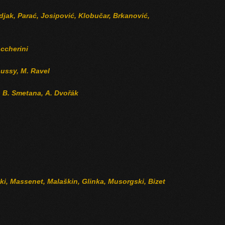
djak, Parać, Josipović, Klobučar, Brkanović,
occherini
ussy, M. Ravel
,
B. Smetana, A. Dvořák
ki, Massenet, Malaškin, Glinka, Musorgski, Bizet