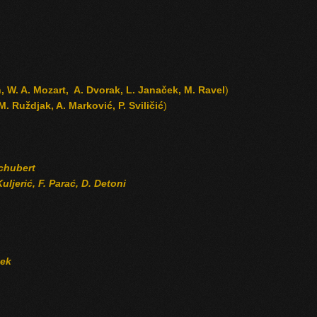
n, W. A. Mozart, A. Dvorak, L. Janaček, M. Ravel
)
 M. Ruždjak, A. Marković, P. Sviličić
)
chubert
uljerić, F. Parać, D. Detoni
lek